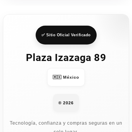
opciones
se
pueden
elegir
en
✅ Sitio Oficial Verificado
la
página
Plaza Izazaga 89
de
producto
🇲🇽 México
® 2026
Tecnología, confianza y compras seguras en un
solo lugar.