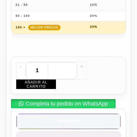
21 - 50
16%
$
142
50 - 100
20%
$
136
25%
$
127
100 +
-
+
AÑADIR AL
CARRITO
Completa tu pedido en WhatsApp
DESCRIPCIÓN