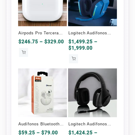
Airpods Pro Tercera
Logitech Audífonos
Generación OEM
Gamer G733
Price
$
246.75
–
$
329.00
$
1,499.25
–
range:
Price
$
1,999.00
Inalámbrico
$246.75
range:
through
$1,499.25
$329.00
through
$1,999.00
Audífonos Bluetooth
Logitech Audífonos
Buku-N2
Gamer G533
Price
$
59.25
–
$
79.00
$
1,424.25
–