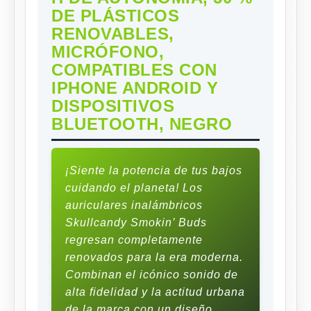
DE PLÁSTICOS
RENOVABLES,
MICRÓFONO,
COMPATIBLES CON
IPHONE ANDROID Y
DISPOSITIVOS
BLUETOOTH, NEGRO
¡Siente la potencia de tus bajos
cuidando el planeta! Los
auriculares inalámbricos
Skullcandy Smokin’ Buds
regresan completamente
renovados para la era moderna.
Combinan el icónico sonido de
alta fidelidad y la actitud urbana
de la marca con un diseño