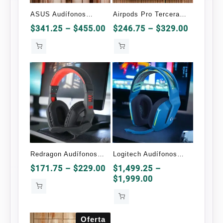
ASUS Audífonos
Airpods Pro Tercera
Gamer ROG Delta S
Generación OEM
Price
Price
$
341.25
–
$
455.00
$
246.75
–
$
329.00
range:
range:
$341.25
$246.75
through
through
$455.00
$329.00
Redragon Audífonos
Logitech Audífonos
Gamer H120 Ares
Gamer G733
Price
$
171.75
–
$
229.00
$
1,499.25
–
range:
Price
$
1,999.00
Inalámbrico
$171.75
range:
through
$1,499.25
$229.00
through
Oferta
$1,999.00