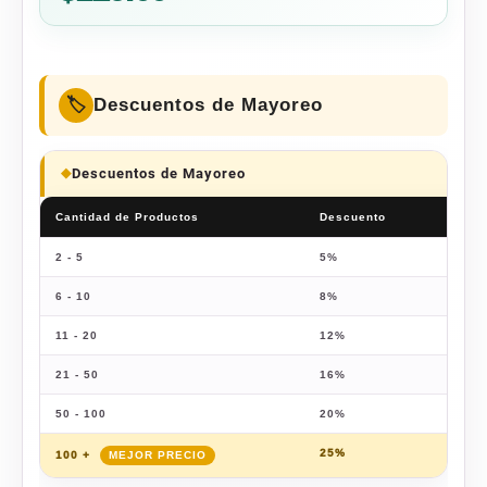
Descuentos de Mayoreo
Descuentos de Mayoreo
Cantidad de Productos
Descuento
Prec
2 - 5
5%
$
122
6 - 10
8%
$
118
11 - 20
12%
$
113
21 - 50
16%
$
108
50 - 100
20%
$
103
25%
$
96.
100 +