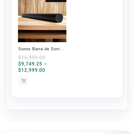
Sonos Barra de Sonido
Arc WiFi Negro con
$
15,999.00
$
9,749.25
–
Dolby Atmos
Price
$
12,999.00
range:
$9,749.25
through
$12,999.00