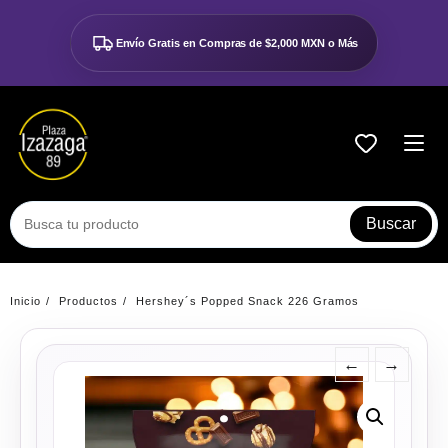
Ir
al
Envío Gratis en Compras de
$2,000 MXN o Más
contenido
Buscar
Inicio
Productos
Hershey´s Popped Snack 226 Gramos
←
→