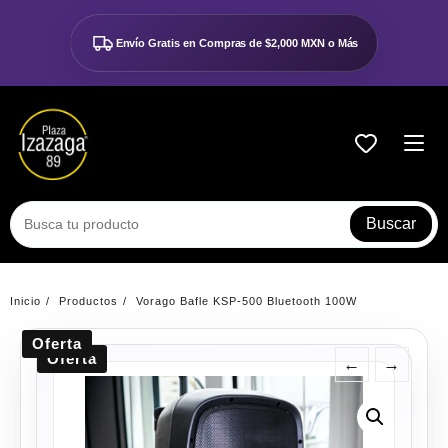
Ir
al
Envío Gratis en Compras de
$2,000 MXN o Más
contenido
Buscar
Inicio
Productos
Vorago Bafle KSP-500 Bluetooth 100W
Oferta
Oferta
←
→