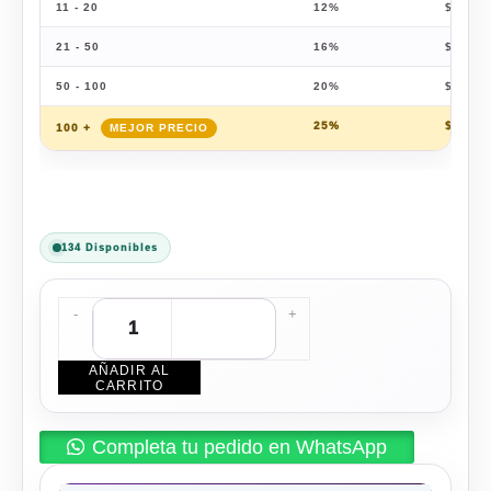
11 - 20
12%
$
1,583
21 - 50
16%
$
1,511
50 - 100
20%
$
1,439
25%
$
1,349
100 +
134 Disponibles
-
+
AÑADIR AL
CARRITO
Completa tu pedido en WhatsApp