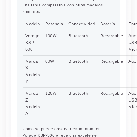
una tabla comparativa con otros modelos
similares:
Modelo
Potencia
Conectividad
Batería
Ent
Vorago
100W
Bluetooth
Recargable
Aux
KSP-
USB
500
Mic
Marca
80W
Bluetooth
Recargable
Aux
X
Modelo
Y
Marca
120W
Bluetooth
Recargable
Aux
Z
USB
Modelo
Mic
A
Como se puede observar en la tabla, el
Vorago KSP-500 ofrece una excelente