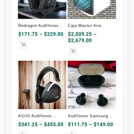
Redragon Audífonos
Caja Master Aire
Gamer H120 Ares
Acondicionado Portatil
Price
$
171.75
–
$
229.00
$
2,009.25
–
range:
Price
$
2,679.00
USB 30 Piezas
$171.75
range:
through
$2,009.25
$229.00
through
$2,679.00
ASUS Audífonos
Audífonos Samsung
Gamer ROG Delta S
Bluetooth TWS-2 OEM
Price
Price
$
341.25
–
$
455.00
$
111.75
–
$
149.00
range:
range: