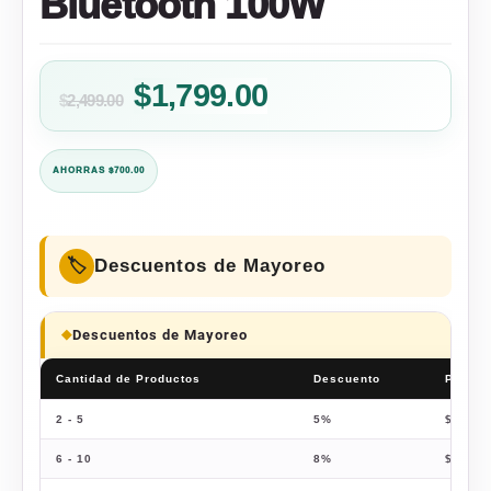
Bluetooth 100W
Original
Current
$
1,799.00
$
2,499.00
price
price
was:
is:
AHORRAS $700.00
$2,499.00.
$1,799.00.
Descuentos de Mayoreo
Descuentos de Mayoreo
Cantidad de Productos
Descuento
Precio
2 - 5
5%
$
1,709
6 - 10
8%
$
1,655