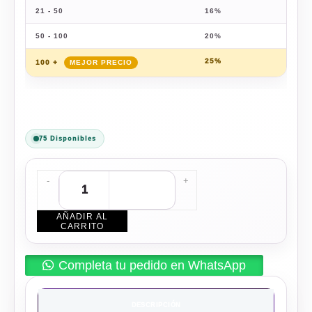
21 - 50
16%
$
200
50 - 100
20%
$
191
25%
$
179
100 +
75 Disponibles
-
+
AÑADIR AL
CARRITO
Completa tu pedido en WhatsApp
DESCRIPCIÓN