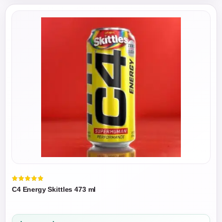
Valorado
C4 Energy Skittles 473 ml
en
5.00
de 5