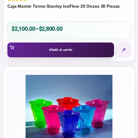
Valorado
Caja Master Termo Stanley IceFlow 20 Onzas 30 Piezas
en
5.00
de 5
Price
$
2,100.00
–
$
2,800.00
range:
$2,100.00
↗
through
Añadir al carrito
$2,800.00