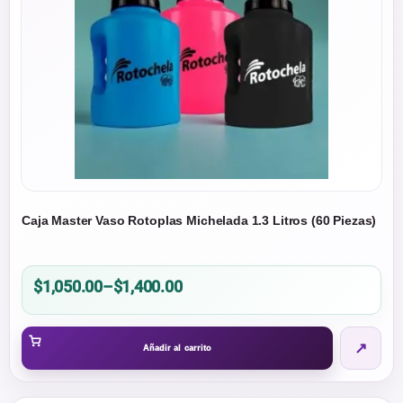
Caja Master Vaso Rotoplas Michelada 1.3 Litros (60 Piezas)
Price
$
1,050.00
–
$
1,400.00
range:
$1,050.00
↗
through
Añadir al carrito
$1,400.00