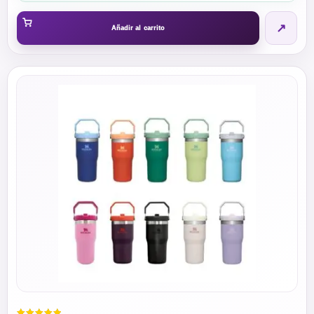
$1,349.25
↗
through
Añadir al carrito
$1,799.00