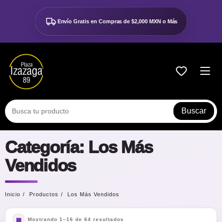
Ir
al
Envío Gratis en Compras de
$2,000 MXN o Más
contenido
Buscar
Categoría:
Los Más
Vendidos
Inicio
Productos
Los Más Vendidos
Mostrando 1–16 de 64 resultados