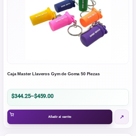
Caja Master Llaveros Gym de Goma 50 Piezas
Price
$
344.25
–
$
459.00
range:
$344.25
↗
through
Añadir al carrito
$459.00