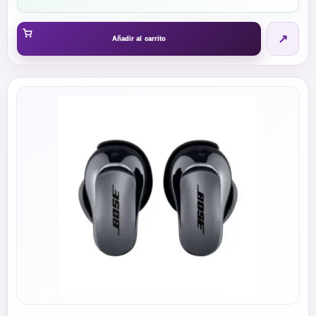
range:
$33.75
↗
through
Añadir al carrito
$45.00