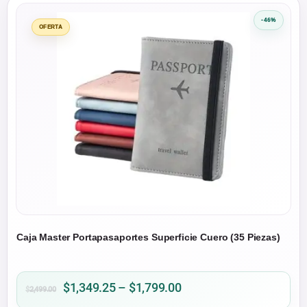
-46%
OFERTA
Caja Master Portapasaportes Superficie Cuero (35 Piezas)
Price
$
1,349.25
–
$
1,799.00
$
2,499.00
range: