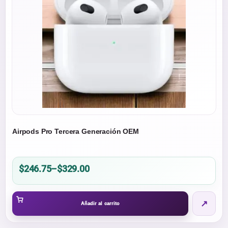
Airpods Pro Tercera Generación OEM
Price
$
246.75
–
$
329.00
range:
$246.75
↗
through
Añadir al carrito
$329.00