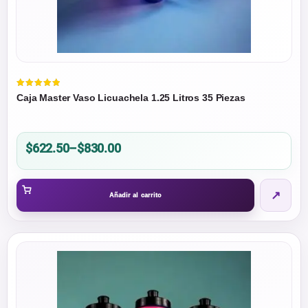
Valorado
Caja Master Vaso Licuachela 1.25 Litros 35 Piezas
en
5.00
de 5
Price
$
622.50
–
$
830.00
range:
$622.50
↗
through
Añadir al carrito
$830.00