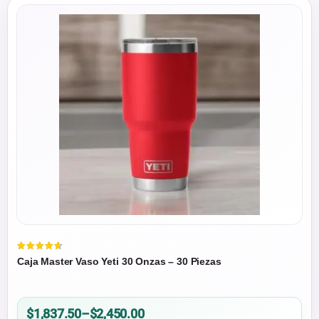
Valorado
Caja Master Vaso Yeti 30 Onzas – 30 Piezas
en
4.75
de 5
Price
$
1,837.50
–
$
2,450.00