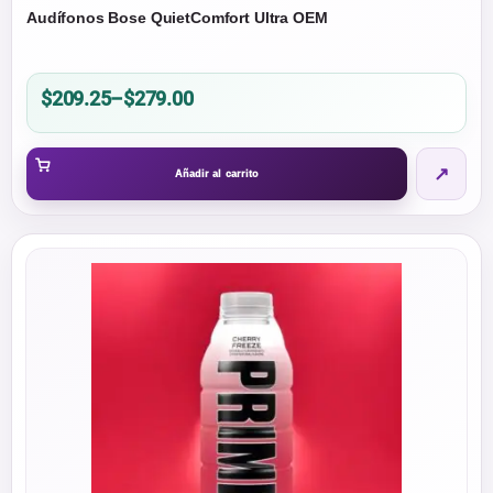
Audífonos Bose QuietComfort Ultra OEM
Price
$
209.25
–
$
279.00
range:
$209.25
↗
through
Añadir al carrito
$279.00