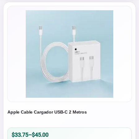
Apple Cable Cargador USB-C 2 Metros
Price
$
33.75
–
$
45.00