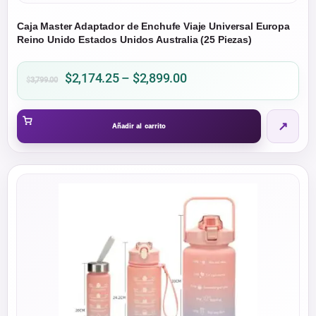
Caja Master Adaptador de Enchufe Viaje Universal Europa
Reino Unido Estados Unidos Australia (25 Piezas)
Price
$
2,174.25
–
$
2,899.00
$
3,799.00
range:
$2,174.25
↗
through
Añadir al carrito
$2,899.00