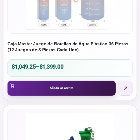
Caja Master Juego de Botellas de Agua Plástico 36 Piezas
(12 Juegos de 3 Piezas Cada Uno)
Price
$
1,049.25
–
$
1,399.00
range:
$1,049.25
↗
through
Añadir al carrito
$1,399.00