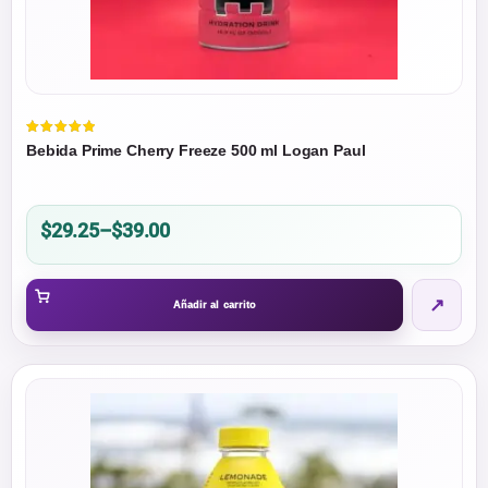
Valorado
Bebida Prime Cherry Freeze 500 ml Logan Paul
en
5.00
de 5
Price
$
29.25
–
$
39.00
range:
$29.25
↗
through
Añadir al carrito
$39.00