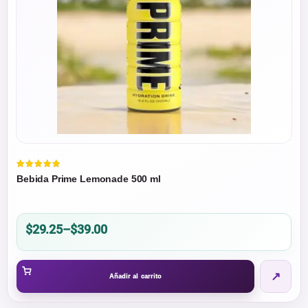
Valorado
Bebida Prime Lemonade 500 ml
en
5.00
de 5
Price
$
29.25
–
$
39.00
range:
$29.25
↗
through
Añadir al carrito
$39.00