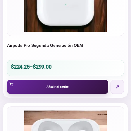
página
de
producto
Airpods Pro Segunda Generación OEM
Price
$
224.25
–
$
299.00
range:
$224.25
↗
through
Añadir al carrito
$299.00