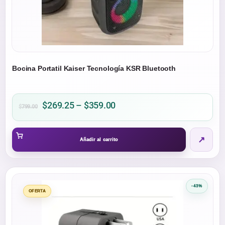
página
de
producto
Bocina Portatil Kaiser Tecnología KSR Bluetooth
Price
$
269.25
–
$
359.00
$
799.00
range:
$269.25
↗
through
Añadir al carrito
$359.00
-43%
OFERTA