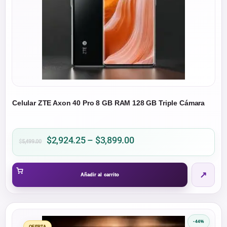
en
la
página
de
producto
Celular ZTE Axon 40 Pro 8 GB RAM 128 GB Triple Cámara
Price
$
2,924.25
–
$
3,899.00
$
5,499.00
range:
$2,924.25
↗
through
Añadir al carrito
$3,899.00
-44%
OFERTA