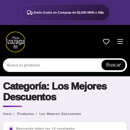
Ir
al
Envío Gratis en Compras de
$2,000 MXN o Más
contenido
Buscar
Categoría:
Los Mejores
Descuentos
Inicio
Productos
Los Mejores Descuentos
Mostrando todos los 13 resultados