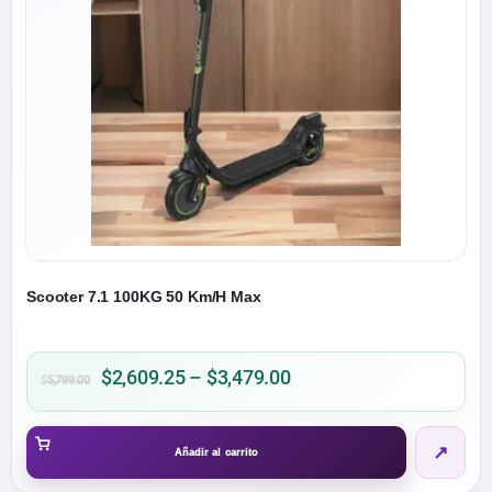
se
pueden
elegir
en
la
página
de
producto
Scooter 7.1 100KG 50 Km/H Max
Price
$
2,609.25
–
$
3,479.00
$
5,799.00
range:
$2,609.25
↗
through
Añadir al carrito
$3,479.00