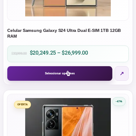
producto
Celular Samsung Galaxy S24 Ultra Dual E-SIM 1TB 12GB
RAM
Price
$
20,249.25
–
$
26,999.00
$
33,999.00
range:
$20,249.25
Este
↗
through
Seleccionar opciones
producto
$26,999.00
tiene
múltiples
variantes.
-47%
Las
OFERTA
opciones
se
pueden
elegir