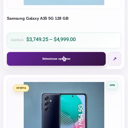
Samsung Galaxy A35 5G 128 GB
Price
$
3,749.25
–
$
4,999.00
$
6,999.00
range:
$3,749.25
Este
↗
through
Seleccionar opciones
producto
$4,999.00
tiene
múltiples
variantes.
-40%
Las
OFERTA
opciones
se
pueden
elegir
en