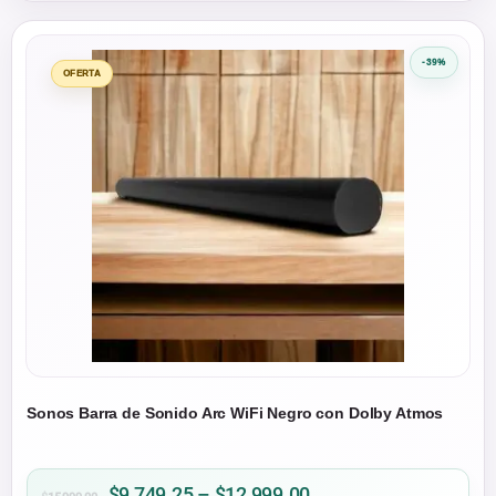
-39%
OFERTA
Sonos Barra de Sonido Arc WiFi Negro con Dolby Atmos
Price
$
9,749.25
–
$
12,999.00