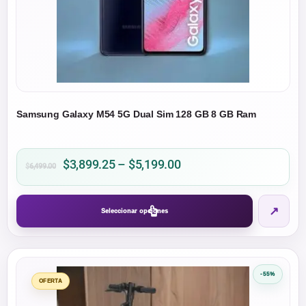
la
página
de
producto
Samsung Galaxy M54 5G Dual Sim 128 GB 8 GB Ram
Price
$
3,899.25
–
$
5,199.00
$
6,499.00
range:
$3,899.25
Este
↗
through
Seleccionar opciones
producto
$5,199.00
tiene
múltiples
variantes.
-55%
Las
OFERTA
opciones