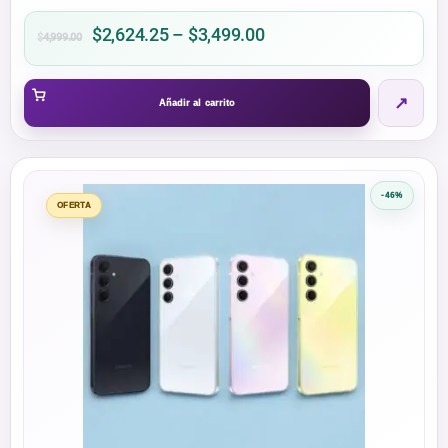
Price
$
2,624.25
–
$
3,499.00
$
4,999.00
range:
$2,624.25
↗
through
Añadir al carrito
$3,499.00
-46%
OFERTA