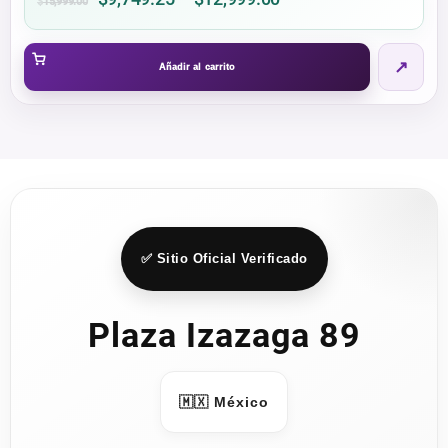
$
15,999.00
range:
$9,749.25
↗
through
Añadir al carrito
$12,999.00
✅ Sitio Oficial Verificado
Plaza Izazaga 89
🇲🇽 México