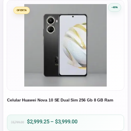
-48%
OFERTA
Celular Huawei Nova 10 SE Dual Sim 256 Gb 8 GB Ram
Price
$
2,999.25
–
$
3,999.00
$
5,799.00
range: