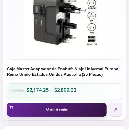
Caja Master Adaptador de Enchufe Viaje Universal Europa
Reino Unido Estados Unidos Australia (25 Piezas)
Price
$
2,174.25
–
$
2,899.00
$
3,799.00
range:
$2,174.25
↗
through
Añadir al carrito
$2,899.00