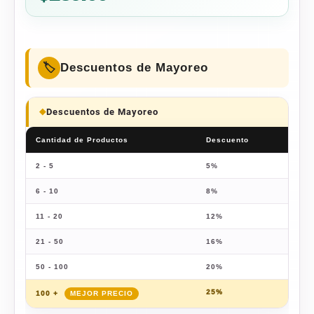
Descuentos de Mayoreo
Descuentos de Mayoreo
Cantidad de Productos
Descuento
Prec
2 - 5
5%
$
179
6 - 10
8%
$
173
11 - 20
12%
$
166
21 - 50
16%
$
158
50 - 100
20%
$
151
25%
$
141
100 +