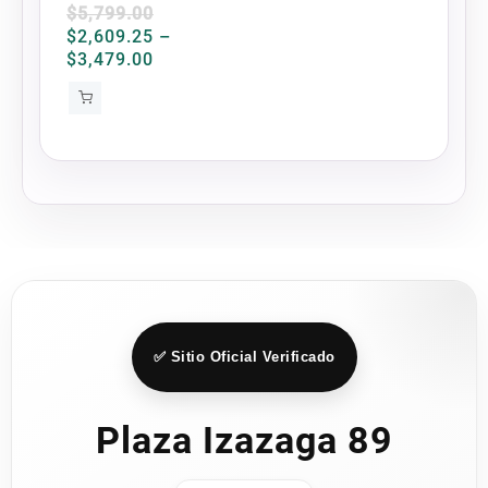
en
Km/H Max
$
5,799.00
la
$
2,609.25
–
página
Price
$
3,479.00
range:
de
$2,609.25
producto
through
$3,479.00
✅ Sitio Oficial Verificado
Plaza Izazaga 89