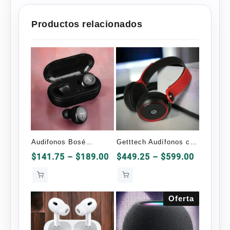
Productos relacionados
Audifonos Bosé
Getttech Audífonos con
Bluetooth TWS-1 OEM
Micrófono Rythm
Price
Price
$
141.75
–
$
189.00
$
449.25
–
$
599.00
range:
range:
$141.75
$449.25
through
through
Oferta
$189.00
$599.00