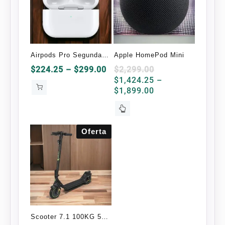
Airpods Pro Segunda
Apple HomePod Mini
Generación OEM
Price
$
224.25
–
$
299.00
$
2,299.00
range:
$
1,424.25
–
$224.25
Price
$
1,899.00
through
range:
Este
$299.00
$1,424.25
producto
through
tiene
Oferta
$1,899.00
múltiples
variantes.
Las
opciones
se
pueden
elegir
Scooter 7.1 100KG 50