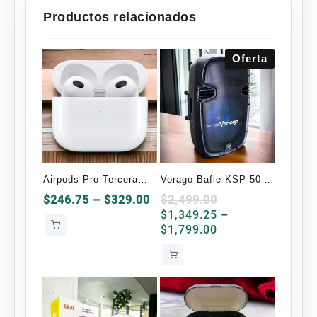
Productos relacionados
Oferta
Airpods Pro Tercera
Vorago Bafle KSP-500
Generación OEM
Bluetooth 100W
Price
$
246.75
–
$
329.00
$
2,499.00
range:
$
1,349.25
–
$246.75
Price
$
1,799.00
through
range:
$329.00
$1,349.25
through
$1,799.00