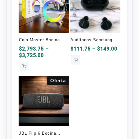
Caja Master Bocina
Audífonos Samsung
Bluetooth Con
Bluetooth TWS-2 OEM
Price
$
2,793.75
–
$
111.75
–
$
149.00
Price
range:
$
3,725.00
Cargador Inalámbrico
range:
$111.75
25 Piezas
$2,793.75
through
through
$149.00
Oferta
$3,725.00
JBL Flip 6 Bocina