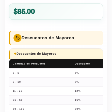
Valorado
1
5.00
sobre 5
$
85.00
basado en
puntuación
de cliente
Descuentos de Mayoreo
Descuentos de Mayoreo
Cantidad de Productos
Descuento
Pre
2 - 5
5%
$
80
6 - 10
8%
$
78
11 - 20
12%
$
74
21 - 50
16%
$
71
50 - 100
20%
$
68