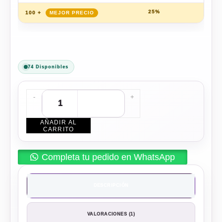
25%
$
63
100 +
74 Disponibles
-
+
AÑADIR AL
CARRITO
Completa tu pedido en WhatsApp
DESCRIPCIÓN
VALORACIONES (1)