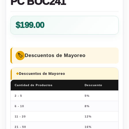
PC BOC241
$
199.00
Descuentos de Mayoreo
Descuentos de Mayoreo
Cantidad de Productos
Descuento
Prec
2 - 5
5%
$
189
6 - 10
8%
$
183
11 - 20
12%
$
175
21 - 50
16%
$
167