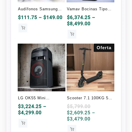
Audífonos Samsung
Vamav Bocinas Tipo
Bluetooth TWS-2 OEM
Torre con Subwoofer
Price
$
111.75
–
$
149.00
$
6,374.25
–
range:
Price
$
8,499.00
BIGSU HYPER
$111.75
range:
Bluetooth
through
$6,374.25
$149.00
through
Oferta
$8,499.00
LG OK55 Mini
Scooter 7.1 100KG 50
Componente, Bluetooth
Km/H Max
$
3,224.25
–
$
5,799.00
Price
$
4,299.00
$
2,609.25
–
700W RMS, USB 2.0,
range:
Price
$
3,479.00
Karaoke, Negro
$3,224.25
range:
through
$2,609.25