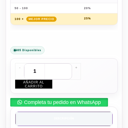
50 - 100
20%
$
159
25%
$
149
100 +
405 Disponibles
-
+
AÑADIR AL
CARRITO
Completa tu pedido en WhatsApp
DESCRIPCIÓN