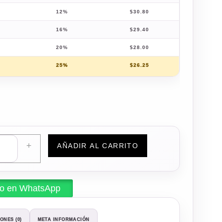
12%
$
30.80
16%
$
29.40
20%
$
28.00
25%
$
26.25
+
AÑADIR AL CARRITO
do en WhatsApp
ONES (0)
META INFORMACIÓN