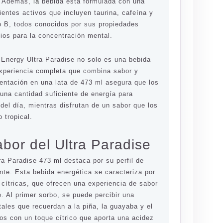
d. Además,
la
bebida está formulada con una
entes activos que incluyen taurina, cafeína y
o B, todos conocidos por sus propiedades
ios para la concentración mental.
r Energy Ultra Paradise no solo es una bebida
experiencia completa que combina sabor y
sentación en una lata de 473 ml asegura que los
una cantidad suficiente de energía para
 del día, mientras disfrutan de un sabor que los
 tropical.
abor del Ultra Paradise
a Paradise 473 ml destaca por su perfil de
nte. Esta bebida energética se caracteriza por
 cítricas, que ofrecen una experiencia de sabor
te. Al primer sorbo, se puede percibir una
ales que recuerdan a la piña, la guayaba y el
 con un toque cítrico que aporta una acidez