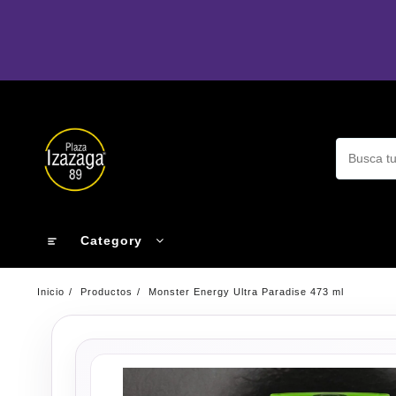
Ir
al
contenido
Category
Inicio
Productos
Monster Energy Ultra Paradise 473 ml