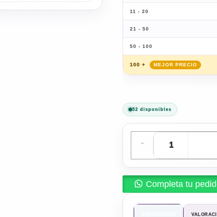
11 - 20
21 - 50
50 - 100
100 +
52 disponibles
-
Completa tu pedi
DESCRIPCIÓN
VALORACI