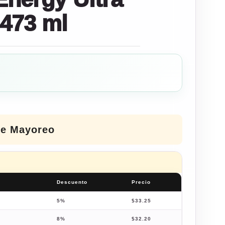
 473 ml
de Mayoreo
Descuento
Precio
5%
$
33.25
8%
$
32.20