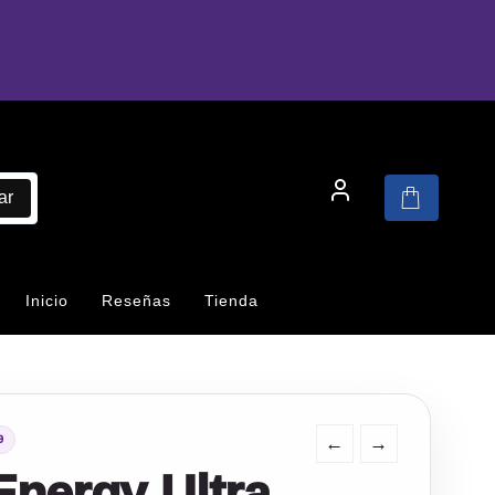
ar
Inicio
Reseñas
Tienda
←
→
9
Energy Ultra