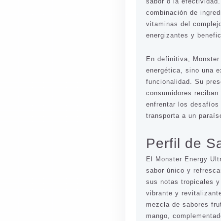
sabor o la efectivida
combinación de ingredi
vitaminas del complej
energizantes y benefic
En definitiva, Monste
energética, sino una 
funcionalidad. Su pre
consumidores reciban 
enfrentar los desafíos
transporta a un paraíso
Perfil de S
El Monster Energy Ultr
sabor único y refresca
sus notas tropicales y
vibrante y revitalizan
mezcla de sabores frut
mango, complementados