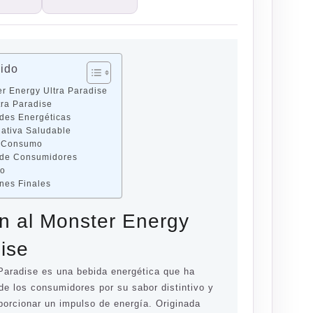
nido
er Energy Ultra Paradise
tra Paradise
ades Energéticas
nativa Saludable
 Consumo
 de Consumidores
io
nes Finales
ón al Monster Energy
dise
Paradise es una bebida energética que ha
de los consumidores por su sabor distintivo y
porcionar un impulso de energía. Originada