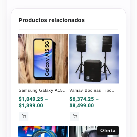
Productos relacionados
Samsung Galaxy A15
Vamav Bocinas Tipo
Dual Sim 128GB y 6GB
Torre con Subwoofer
$
1,049.25
–
$
6,374.25
–
Price
Price
$
1,399.00
$
8,499.00
Ram
BIGSU HYPER
range:
range:
Bluetooth
$1,049.25
$6,374.25
through
through
Oferta
$1,399.00
$8,499.00