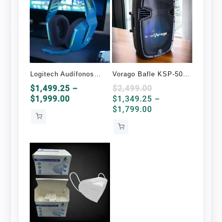
Logitech Audífonos
Vorago Bafle KSP-500
Gamer G733
Bluetooth 100W
$
1,499.25
–
$
2,499.00
Price
$
1,999.00
$
1,349.25
–
Inalámbrico
range:
Price
$
1,799.00
$1,499.25
range:
through
$1,349.25
$1,999.00
through
$1,799.00