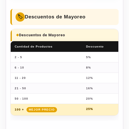
Descuentos de Mayoreo
Descuentos de Mayoreo
Cantidad de Productos
Descuento
Pre
2 - 5
5%
$
46
6 - 10
8%
$
45
11 - 20
12%
$
43
21 - 50
16%
$
41
50 - 100
20%
$
39
25%
$
36
100 +