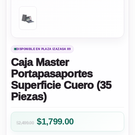
DISPONIBLE EN PLAZA IZAZAGA 89
Caja Master
Portapasaportes
Superficie Cuero (35
Piezas)
Original
Current
$
1,799.00
$
2,499.00
price
price