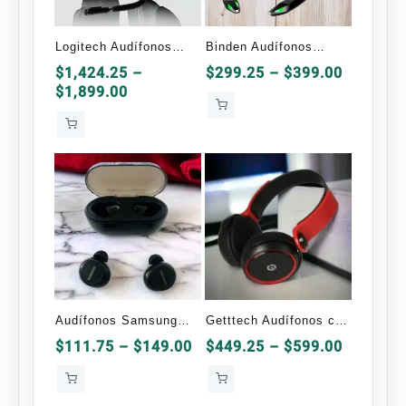
Logitech Audífonos
Binden Audífonos
Gamer G533
Gamer Dark Snake
Price
$
1,424.25
–
$
299.25
–
$
399.00
Price
range:
$
1,899.00
range:
$299.25
$1,424.25
through
through
$399.00
$1,899.00
Audífonos Samsung
Getttech Audífonos con
Bluetooth TWS-2 OEM
Micrófono Rythm
Price
Price
$
111.75
–
$
149.00
$
449.25
–
$
599.00
range:
range:
$111.75
$449.25
through
through