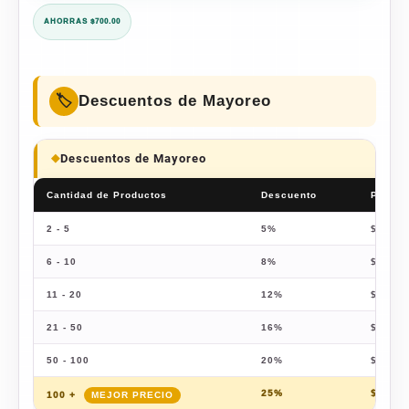
was:
is:
AHORRAS $700.00
$2,499.00.
$1,799.00.
Descuentos de Mayoreo
Descuentos de Mayoreo
Cantidad de Productos
Descuento
Precio
2 - 5
5%
$
1,709
6 - 10
8%
$
1,655
11 - 20
12%
$
1,583
21 - 50
16%
$
1,511
50 - 100
20%
$
1,439
25%
$
1,349
100 +