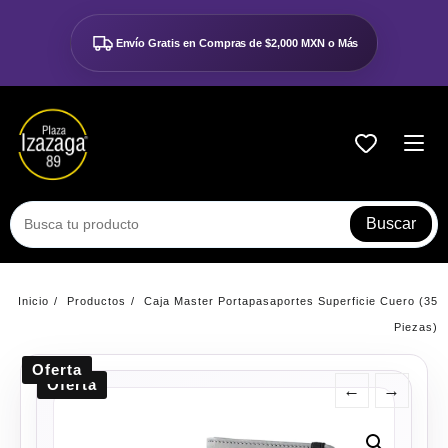
Ir
al
Envío Gratis en Compras de
$2,000 MXN o Más
contenido
Buscar
Inicio
Productos
Caja Master Portapasaportes Superficie Cuero (35
Piezas)
Oferta
Oferta
←
→