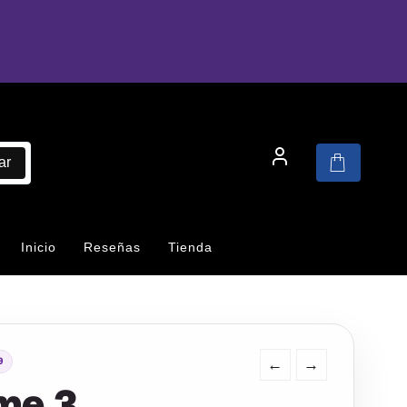
ar
Inicio
Reseñas
Tienda
←
→
9
me 3