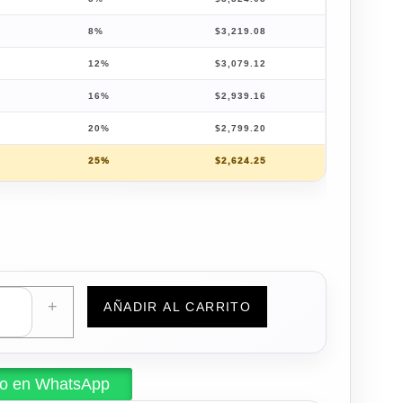
8%
$
3,219.08
12%
$
3,079.12
16%
$
2,939.16
20%
$
2,799.20
25%
$
2,624.25
+
AÑADIR AL CARRITO
do en WhatsApp