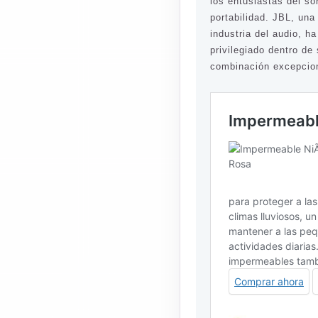
los entusiastas del so
portabilidad. JBL, un
industria del audio, h
privilegiado dentro d
combinación excepcion