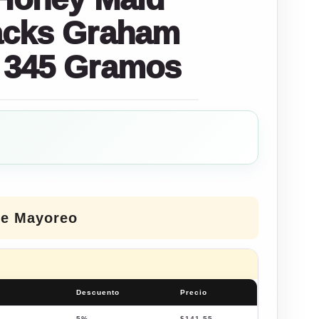
acks Graham
 345 Gramos
de Mayoreo
Descuento
Precio
5%
$
141.55