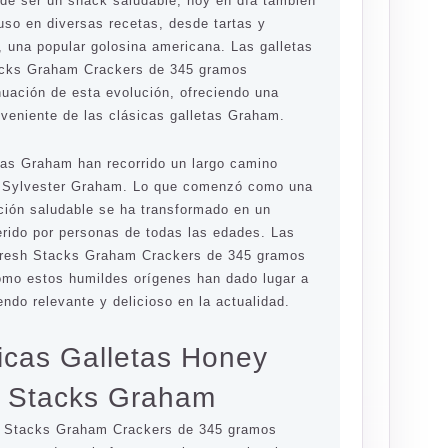
de ser un snack saludable, hoy en día también
uso en diversas recetas, desde tartas y
, una popular golosina americana. Las galletas
cks Graham Crackers de 345 gramos
nuación de esta evolución, ofreciendo una
veniente de las clásicas galletas Graham.
tas Graham han recorrido un largo camino
r Sylvester Graham. Lo que comenzó como una
ción saludable se ha transformado en un
erido por personas de todas las edades. Las
Fresh Stacks Graham Crackers de 345 gramos
mo estos humildes orígenes han dado lugar a
ndo relevante y delicioso en la actualidad.
ticas Galletas Honey
h Stacks Graham
 Stacks Graham Crackers de 345 gramos