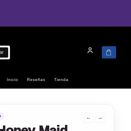
ar
Inicio
Reseñas
Tienda
←
→
9
 Honey Maid