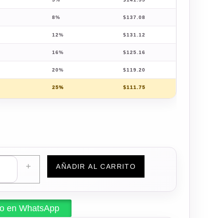
8%
$
137.08
12%
$
131.12
16%
$
125.16
20%
$
119.20
25%
$
111.75
+
AÑADIR AL CARRITO
do en WhatsApp