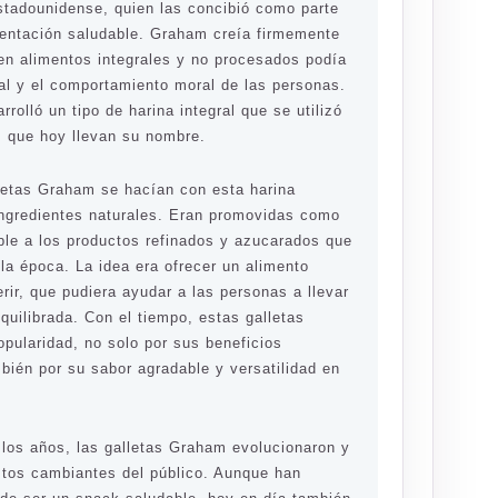
estadounidense, quien las concibió como parte
imentación saludable. Graham creía firmemente
en alimentos integrales y no procesados podía
ral y el comportamiento moral de las personas.
rolló un tipo de harina integral que se utilizó
s que hoy llevan su nombre.
lletas Graham se hacían con esta harina
 ingredientes naturales. Eran promovidas como
able a los productos refinados y azucarados que
la época. La idea era ofrecer un alimento
gerir, que pudiera ayudar a las personas a llevar
uilibrada. Con el tiempo, estas galletas
pularidad, no solo por sus beneficios
mbién por su sabor agradable y versatilidad en
los años, las galletas Graham evolucionaron y
stos cambiantes del público. Aunque han