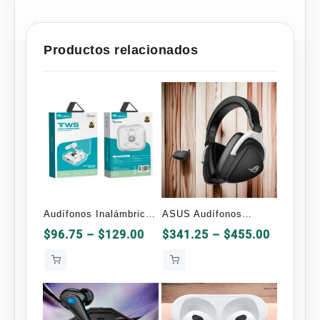
Productos relacionados
Audífonos Inalámbricos
ASUS Audífonos
Bluetooth TWS009
Gamer ROG Delta S
Price
Price
$
96.75
–
$
129.00
$
341.25
–
$
455.00
range:
range:
Lyzon
$96.75
$341.25
through
through
$129.00
$455.00