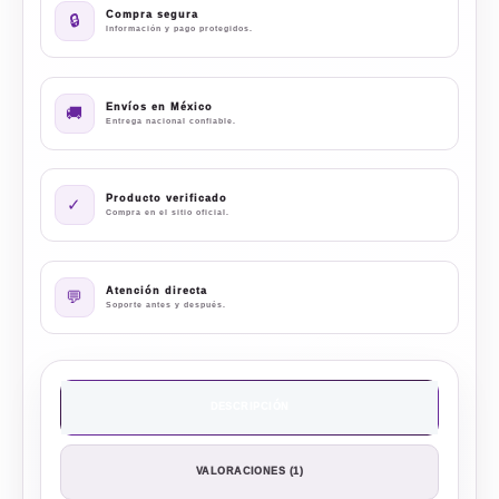
Compra segura
🔒
Información y pago protegidos.
Envíos en México
🚚
Entrega nacional confiable.
Producto verificado
✓
Compra en el sitio oficial.
Atención directa
💬
Soporte antes y después.
DESCRIPCIÓN
VALORACIONES (1)