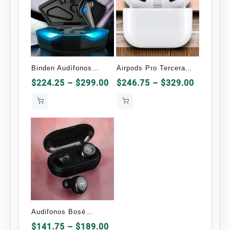
Binden Audífonos
Airpods Pro Tercera
Gamer Dark Manta K55
Generación OEM
Price
Price
$
224.25
–
$
299.00
$
246.75
–
$
329.00
range:
range:
$224.25
$246.75
through
through
$299.00
$329.00
Audifonos Bosé
Bluetooth TWS-1 OEM
Price
$
141.75
–
$
189.00