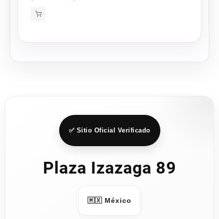
range:
$141.75
through
$189.00
✅ Sitio Oficial Verificado
Plaza Izazaga 89
🇲🇽 México