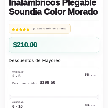
Inalámbricos Plegable
Soundia Color Morado
(
1
valoración de cliente)
Valorado
1
5.00
sobre 5
$
210.00
basado en
puntuación
de cliente
Descuentos de Mayoreo
5%
2 - 5
$
199.50
8%
6 - 10