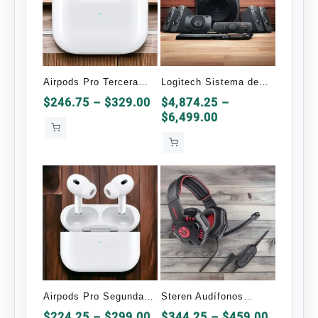
Airpods Pro Tercera
Logitech Sistema de
Generación OEM
Bocinas con Subwoofer
Price
$
246.75
–
$
329.00
$
4,874.25
–
range:
Price
$
6,499.00
Z906, 5.1, 500W RMS,
$246.75
range:
Negro
through
$4,874.25
$329.00
through
$6,499.00
Airpods Pro Segunda
Steren Audífonos
Generación OEM
Gamer AUD-555
Price
Price
$
224.25
–
$
299.00
$
344.25
–
$
459.00