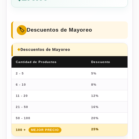
Descuentos de Mayoreo
Descuentos de Mayoreo
Cantidad de Productos
Descuento
Prec
2 - 5
5%
$
170
6 - 10
8%
$
164
11 - 20
12%
$
157
21 - 50
16%
$
150
50 - 100
20%
$
143
25%
$
134
100 +