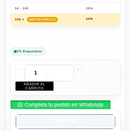
50 - 100
20%
$
95.
25%
$
89.
100 +
171 Disponibles
-
+
AÑADIR AL
CARRITO
Completa tu pedido en WhatsApp
DESCRIPCIÓN