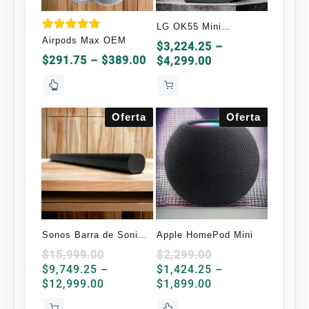
LG OK55 Mini
Valorado
Airpods Max OEM
Componente, Bluetooth
$
3,224.25
–
en
Price
Price
5.00
$
291.75
–
$
389.00
$
4,299.00
700W RMS, USB 2.0,
de 5
range:
range:
Karaoke, Negro
Este
$291.75
$3,224.25
producto
through
through
tiene
Oferta
Oferta
$389.00
$4,299.00
múltiples
variantes.
Las
opciones
se
pueden
elegir
Sonos Barra de Sonido
Apple HomePod Mini
en
Arc WiFi Negro con
$
15,999.00
$
2,299.00
la
$
9,749.25
–
$
1,424.25
–
Dolby Atmos
página
Price
Price
$
12,999.00
$
1,899.00
de
range:
range:
Este