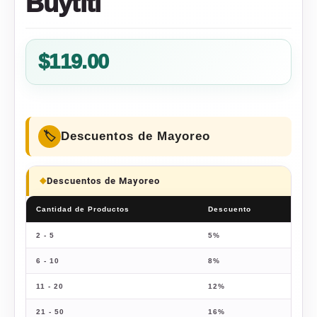
Buytiti
$
119.00
Descuentos de Mayoreo
Descuentos de Mayoreo
Cantidad de Productos
Descuento
Prec
2 - 5
5%
$
113
6 - 10
8%
$
109
11 - 20
12%
$
104
21 - 50
16%
$
99.