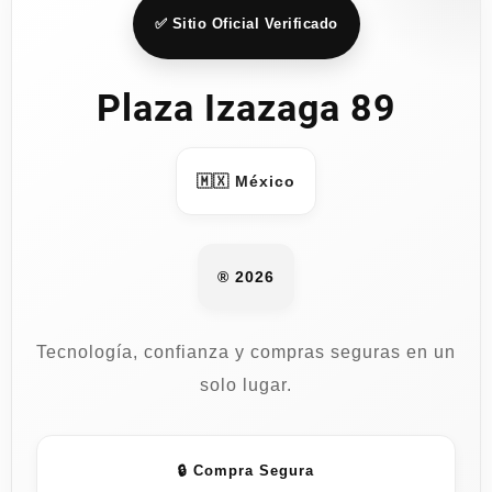
en
✅ Sitio Oficial Verificado
la
página
Plaza Izazaga 89
de
producto
🇲🇽 México
® 2026
Tecnología, confianza y compras seguras en un
solo lugar.
🔒 Compra Segura