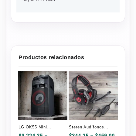
Buytiti GTS-1845
Productos relacionados
LG OK55 Mini
Steren Audífonos
Componente, Bluetooth
Gamer AUD-555
Price
$
3,224.25
–
$
344.25
–
$
459.00