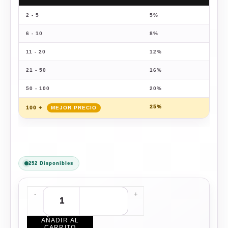
2 - 5
5%
$
312
6 - 10
8%
$
302
11 - 20
12%
$
289
21 - 50
16%
$
276
50 - 100
20%
$
263
25%
$
246
100 +
252 Disponibles
-
+
AÑADIR AL
CARRITO