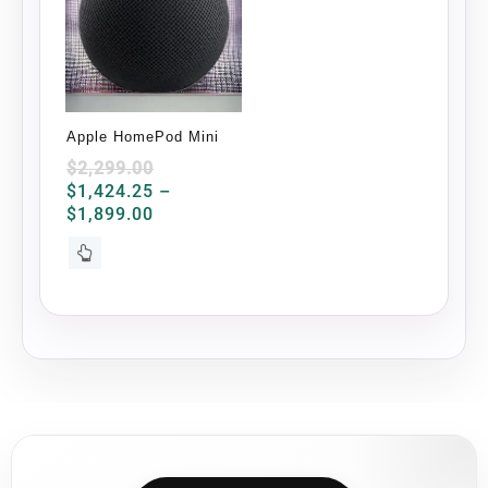
Apple HomePod Mini
$
2,299.00
$
1,424.25
–
Price
$
1,899.00
range:
Este
$1,424.25
producto
through
tiene
$1,899.00
múltiples
variantes.
Las
opciones
se
pueden
elegir