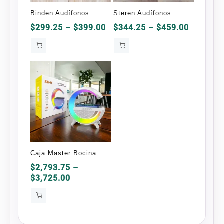
Binden Audífonos
Steren Audífonos
Gamer Dark Snake
Gamer AUD-555
Price
Price
$
299.25
–
$
399.00
$
344.25
–
$
459.00
range:
range:
$299.25
$344.25
through
through
$399.00
$459.00
Caja Master Bocina
Bluetooth Con
$
2,793.75
–
Price
$
3,725.00
Cargador Inalámbrico
range:
25 Piezas
$2,793.75
through
$3,725.00