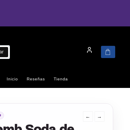
ar
Inicio
Reseñas
Tienda
←
→
9
omb Soda de