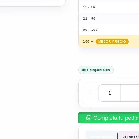
11 - 20
21 - 50
50 - 100
100 +
85 disponibles
-
Completa tu pedi
DESCRIPCIÓN
VALORACI