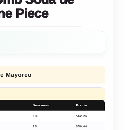
e Piece
de Mayoreo
Descuento
Precio
5%
$
52.25
8%
$
50.60