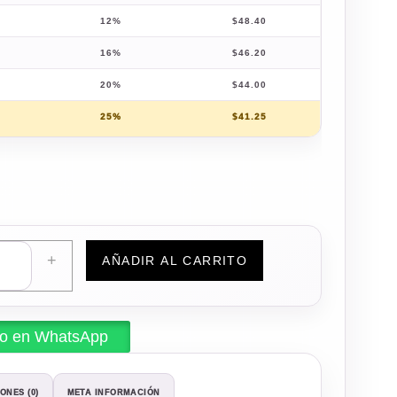
12%
$
48.40
16%
$
46.20
20%
$
44.00
25%
$
41.25
+
AÑADIR AL CARRITO
do en WhatsApp
ONES (0)
META INFORMACIÓN