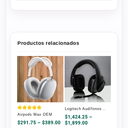
Productos relacionados
Logitech Audífonos
Valorado
Airpods Max OEM
Gamer G533
$
1,424.25
–
en
Price
Price
5.00
$
291.75
–
$
389.00
$
1,899.00
de 5