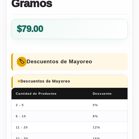
Gramos
$
79.00
Descuentos de Mayoreo
Descuentos de Mayoreo
Cantidad de Productos
Descuento
Pre
2 - 5
5%
$
75
6 - 10
8%
$
72
11 - 20
12%
$
69
21 - 50
16%
$
66