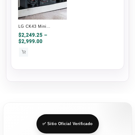
LG CK43 Mini
Componente Bluetooth
$
2,249.25
–
Price
$
2,999.00
300W RMS, USB 2.0,
range:
Negro
$2,249.25
through
$2,999.00
✅ Sitio Oficial Verificado