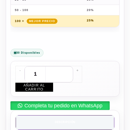
50 - 100
20%
$
63
25%
$
59
100 +
30 Disponibles
-
+
AÑADIR AL
CARRITO
Completa tu pedido en WhatsApp
DESCRIPCIÓN