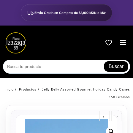
Ir
al
Envío Gratis en Compras de
$2,000 MXN o Más
contenido
Buscar
Inicio
Productos
Jelly Belly Assorted Gourmet Holiday Candy Canes
150 Gramos
←
→