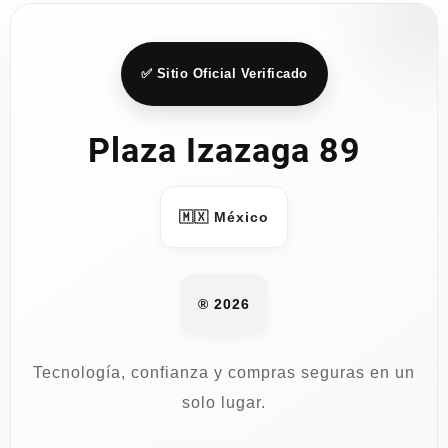
pueden
elegir
en
✅ Sitio Oficial Verificado
la
página
Plaza Izazaga 89
de
producto
🇲🇽 México
® 2026
Tecnología, confianza y compras seguras en un
solo lugar.