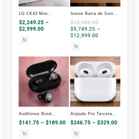
LG CK43 Mini
Sonos Barra de Sonido
Componente Bluetooth
Arc WiFi Negro con
$
2,249.25
–
$
15,999.00
Price
$
2,999.00
$
9,749.25
–
300W RMS, USB 2.0,
Dolby Atmos
range:
Price
$
12,999.00
Negro
$2,249.25
range:
through
$9,749.25
$2,999.00
through
$12,999.00
Audifonos Bosé
Airpods Pro Tercera
Bluetooth TWS-1 OEM
Generación OEM
Price
Price
$
141.75
–
$
189.00
$
246.75
–
$
329.00
range:
range:
$141.75
$246.75