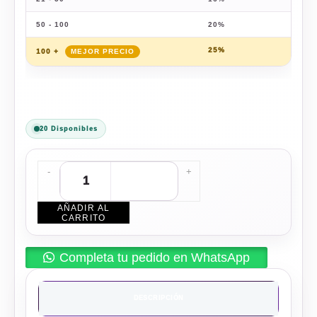
50 - 100
20%
$
140
25%
$
131
100 +
20 Disponibles
-
+
AÑADIR AL
CARRITO
Completa tu pedido en WhatsApp
DESCRIPCIÓN