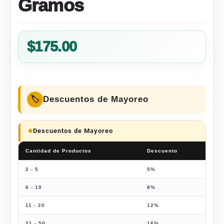
Gramos
$
175.00
Descuentos de Mayoreo
Descuentos de Mayoreo
Cantidad de Productos
Descuento
Prec
2 - 5
5%
$
166
6 - 10
8%
$
161
11 - 20
12%
$
154
21 - 50
16%
$
147