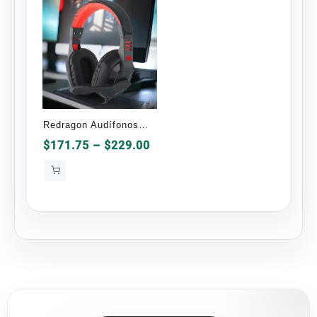
$1,999.00
Redragon Audífonos
Gamer H120 Ares
Price
$
171.75
–
$
229.00
range:
$171.75
through
$229.00