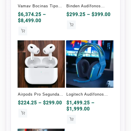
Vamav Bocinas Tipo
Binden Audífonos
Torre con Subwoofer
Gamer Dark Snake
Price
$
6,374.25
–
$
299.25
–
$
399.00
Price
range:
$
8,499.00
BIGSU HYPER
range:
$299.25
Bluetooth
$6,374.25
through
through
$399.00
$8,499.00
Airpods Pro Segunda
Logitech Audífonos
Generación OEM
Gamer G733
Price
$
224.25
–
$
299.00
$
1,499.25
–
range:
Price
$
1,999.00
Inalámbrico
$224.25
range:
through
$1,499.25
$299.00
through