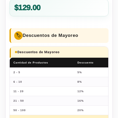
$
129.00
Descuentos de Mayoreo
Descuentos de Mayoreo
Cantidad de Productos
Descuento
Prec
2 - 5
5%
$
122
6 - 10
8%
$
118
11 - 20
12%
$
113
21 - 50
16%
$
108
50 - 100
20%
$
103