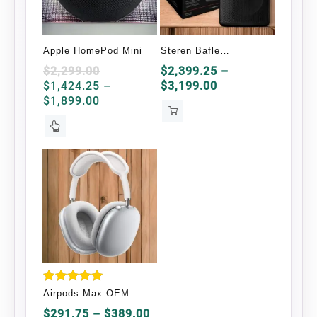
Apple HomePod Mini
Steren Bafle
Profesional BAF-
$
2,299.00
$
2,399.25
–
Price
$
1,424.25
–
$
3,199.00
1594BT Bluetooth
Price
range:
$
1,899.00
Inalámbrico 12000W
range:
$2,399.25
Este
$1,424.25
through
producto
through
$3,199.00
tiene
$1,899.00
múltiples
variantes.
Las
opciones
se
pueden
elegir
en
Valorado
Airpods Max OEM
en
la
Price
5.00
$
291.75
–
$
389.00