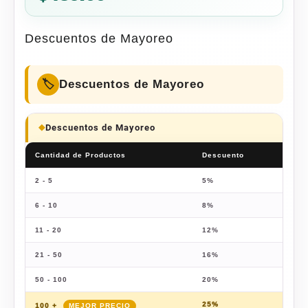
Descuentos de Mayoreo
Descuentos de Mayoreo
Descuentos de Mayoreo
Cantidad de Productos
Descuento
Prec
2 - 5
5%
$
417
6 - 10
8%
$
403
11 - 20
12%
$
386
21 - 50
16%
$
368
50 - 100
20%
$
351
25%
$
329
100 +