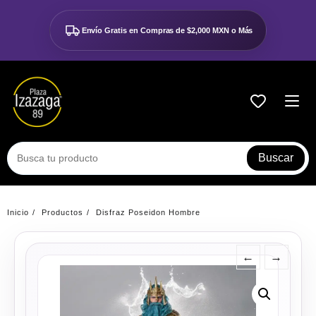
Ir
al
Envío Gratis en Compras de
$2,000 MXN o Más
contenido
Buscar
Inicio
Productos
Disfraz Poseidon Hombre
←
→