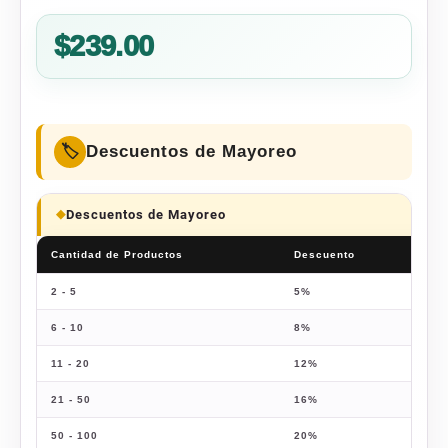
Valorado
3
5.00
sobre 5
$
239.00
basado en
puntuaciones
de
clientes
Descuentos de Mayoreo
Descuentos de Mayoreo
Cantidad de Productos
Descuento
Prec
2 - 5
5%
$
227
6 - 10
8%
$
219
11 - 20
12%
$
210
21 - 50
16%
$
200
50 - 100
20%
$
191