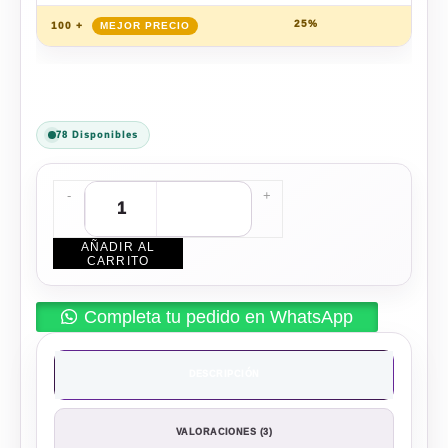
25%
$
179
100 +
78 Disponibles
-
+
AÑADIR AL
CARRITO
Completa tu pedido en WhatsApp
DESCRIPCIÓN
VALORACIONES (3)