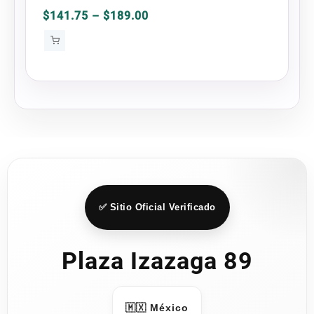
en
Bluetooth TWS-1 OEM
Price
$
141.75
–
$
189.00
la
range:
página
$141.75
through
de
$189.00
producto
✅ Sitio Oficial Verificado
Plaza Izazaga 89
🇲🇽 México