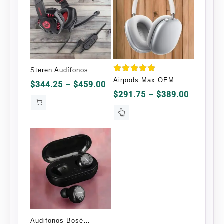
Steren Audífonos
Valorado
Airpods Max OEM
Gamer AUD-555
Price
$
344.25
–
$
459.00
en
Price
range:
5.00
$
291.75
–
$
389.00
de 5
range:
$344.25
Este
$291.75
through
producto
through
$459.00
tiene
$389.00
múltiples
variantes.
Las
opciones
se
pueden
elegir
Audifonos Bosé