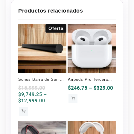
Productos relacionados
Oferta
Sonos Barra de Sonido
Airpods Pro Tercera
Arc WiFi Negro con
Generación OEM
Price
$
15,999.00
$
246.75
–
$
329.00
range:
$
9,749.25
–
Dolby Atmos
Price
$246.75
$
12,999.00
range:
through
$9,749.25
$329.00
through
$12,999.00