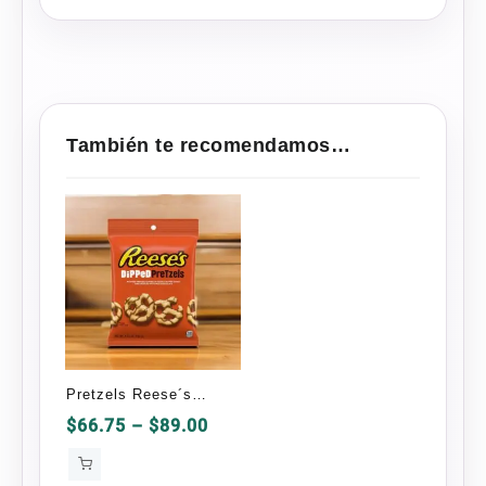
También te recomendamos…
Pretzels Reese´s
Dipped Pretzels 120
Price
$
66.75
–
$
89.00
range:
Gramos
$66.75