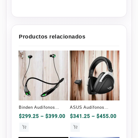
through
$89.00
Productos relacionados
Binden Audífonos
ASUS Audífonos
Gamer Dark Snake
Gamer ROG Delta S
Price
Price
$
299.25
–
$
399.00
$
341.25
–
$
455.00
range:
range:
$299.25
$341.25
through
through