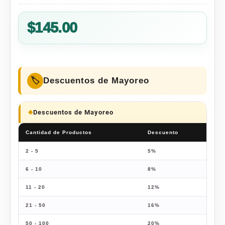
$
145.00
Descuentos de Mayoreo
Descuentos de Mayoreo
Cantidad de Productos
Descuento
Prec
2 - 5
5%
$
137
6 - 10
8%
$
133
11 - 20
12%
$
127
21 - 50
16%
$
121
50 - 100
20%
$
116