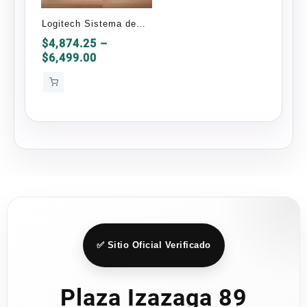
elegir
en
Logitech Sistema de
la
Bocinas con Subwoofer
$
4,874.25
–
página
Price
$
6,499.00
Z906, 5.1, 500W RMS,
range:
de
Negro
$4,874.25
producto
through
$6,499.00
✅ Sitio Oficial Verificado
Plaza Izazaga 89