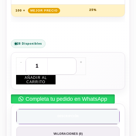
25%
$
108
100 +
28 Disponibles
-
+
AÑADIR AL
CARRITO
Completa tu pedido en WhatsApp
DESCRIPCIÓN
VALORACIONES (0)