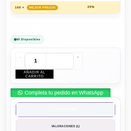
25%
$
21
100 +
40 Disponibles
-
+
AÑADIR AL
CARRITO
Completa tu pedido en WhatsApp
DESCRIPCIÓN
VALORACIONES (1)