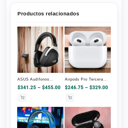
Productos relacionados
ASUS Audífonos
Airpods Pro Tercera
Gamer ROG Delta S
Generación OEM
Price
Price
$
341.25
–
$
455.00
$
246.75
–
$
329.00
range:
range:
$341.25
$246.75
through
through
$455.00
$329.00