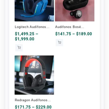
Logitech Audífonos
Audifonos Bosé
Gamer G733
Bluetooth TWS-1 OEM
Price
$
1,499.25
–
$
141.75
–
$
189.00
Price
range:
$
1,999.00
Inalámbrico
range:
$141.75
$1,499.25
through
through
$189.00
$1,999.00
Redragon Audífonos
Gamer H120 Ares
Price
$
171.75
–
$
229.00