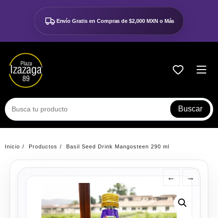
Ir
al
Envío Gratis en Compras de
$2,000 MXN o Más
contenido
Buscar
Inicio
Productos
Basil Seed Drink Mangosteen 290 ml
←
→