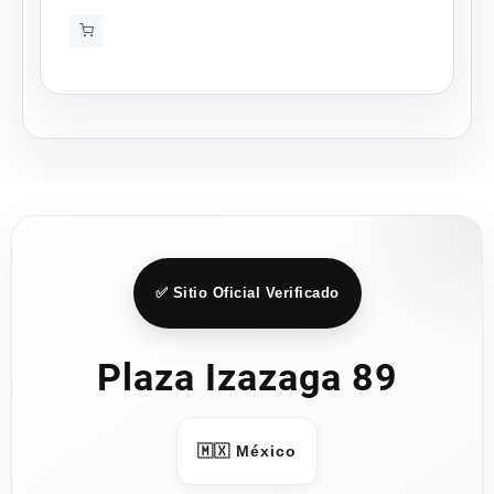
range:
$171.75
through
$229.00
✅ Sitio Oficial Verificado
Plaza Izazaga 89
🇲🇽 México