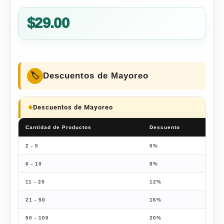
Valorado
1
5.00
sobre 5
$
29.00
basado en
puntuación
de cliente
Descuentos de Mayoreo
Descuentos de Mayoreo
Cantidad de Productos
Descuento
Pre
2 - 5
5%
$
27
6 - 10
8%
$
26
11 - 20
12%
$
25
21 - 50
16%
$
24
50 - 100
20%
$
23