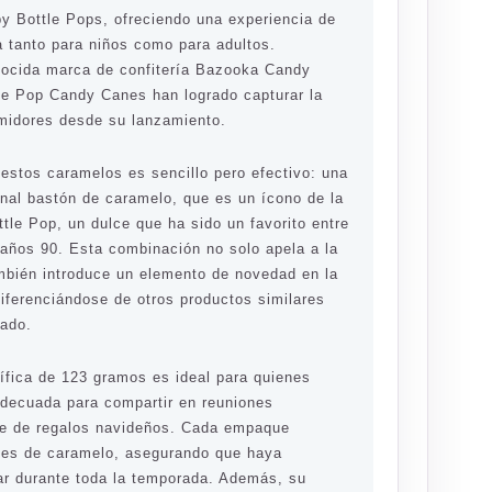
by Bottle Pops, ofreciendo una experiencia de
a tanto para niños como para adultos.
onocida marca de confitería Bazooka Candy
le Pop Candy Canes han logrado capturar la
midores desde su lanzamiento.
 estos caramelos es sencillo pero efectivo: una
ional bastón de caramelo, que es un ícono de la
tle Pop, un dulce que ha sido un favorito entre
 años 90. Esta combinación no solo apela a la
ambién introduce un elemento de novedad en la
iferenciándose de otros productos similares
cado.
ífica de 123 gramos es ideal para quienes
decuada para compartir en reuniones
te de regalos navideños. Cada empaque
nes de caramelo, asegurando que haya
tar durante toda la temporada. Además, su