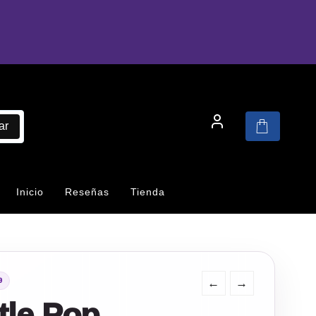
ar
Inicio
Reseñas
Tienda
←
→
9
tle Pop