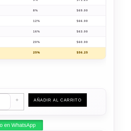
8%
$
69.00
12%
$
66.00
16%
$
63.00
20%
$
60.00
25%
$
56.25
+
AÑADIR AL CARRITO
do en WhatsApp