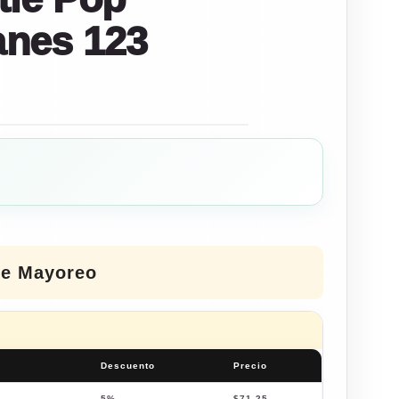
nes 123
de Mayoreo
Descuento
Precio
5%
$
71.25